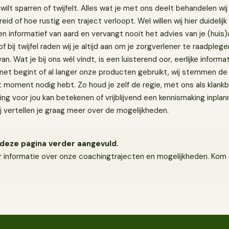
n wilt sparren of twijfelt. Alles wat je met ons deelt behandelen wij v
eid of hoe rustig een traject verloopt. Wel willen wij hier duidelijk
en informatief van aard en vervangt nooit het advies van je (huis)
bij twijfel raden wij je altijd aan om je zorgverlener te raadplege
van. Wat je bij ons wél vindt, is een luisterend oor, eerlijke informa
 net begint of al langer onze producten gebruikt, wij stemmen de
 dat moment nodig hebt. Zo houd je zelf de regie, met ons als klan
ing voor jou kan betekenen of vrijblijvend een kennismaking inpl
j vertellen je graag meer over de mogelijkheden.
deze pagina verder aangevuld.
 informatie over onze coachingtrajecten en mogelijkheden. Kom