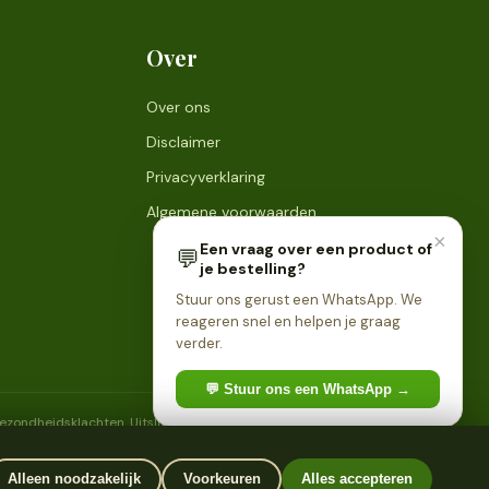
Over
Over ons
Disclaimer
Privacyverklaring
Algemene voorwaarden
×
Een vraag over een product of
💬
je bestelling?
Stuur ons gerust een WhatsApp. We
reageren snel en helpen je graag
verder.
💬 Stuur ons een WhatsApp →
 gezondheidsklachten. Uitsluitend bestemd voor personen van 18
Alleen noodzakelijk
Voorkeuren
Alles accepteren