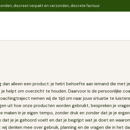
onden, discreet verpakt en verzonden, discrete factuur
Zoeken
 dan alleen een product: je hebt behoefte aan iemand die met je
je helpt om overzicht te houden. Daarvoor is de persoonlijke c
achingtraject nemen wij de tijd om naar jouw situatie te luister
eggen uit hoe onze producten worden gebruikt, bespreken je vrage
 maken in je eigen tempo, zonder druk en zonder dat je je ergens
jk dat je je gehoord voelt en dat je begrijpt wat je doet en waaro
k: wij denken mee over gebruik, planning en de vragen die in het d