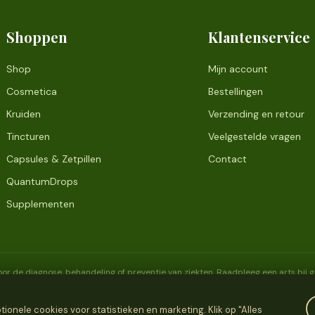
Shoppen
Klantenservice
Shop
Mijn account
Cosmetica
Bestellingen
Kruiden
Verzending en retour
Tincturen
Veelgestelde vragen
Capsules & Zetpillen
Contact
QuantumDrops
Supplementen
or de diagnose, behandeling of preventie van ziekten. Raadpleeg een arts bij
onele cookies voor statistieken en marketing. Klik op "Alles