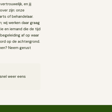
ertrouwelijk, en jij
 over zijn: onze
arts of behandelaar.
n; wij werken daar graag
tie en iemand die de tijd
 begeleiding af op waar
kbord op de achtergrond.
annen? Neem gerust
 snel weer eens