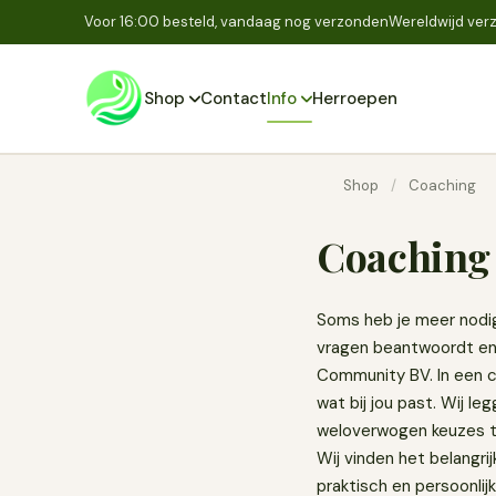
Voor 16:00 besteld, vandaag nog verzonden
Wereldwijd verz
Shop
Contact
Info
Herroepen
Shop
/
Coaching
Coaching
Soms heb je meer nodig
vragen beantwoordt en 
Community BV. In een co
wat bij jou past. Wij l
weloverwogen keuzes te
Wij vinden het belangri
praktisch en persoonlij