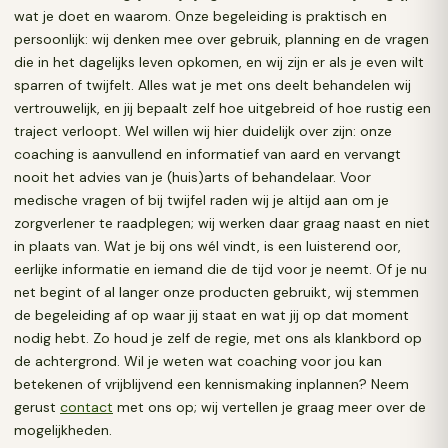
wat je doet en waarom. Onze begeleiding is praktisch en
persoonlijk: wij denken mee over gebruik, planning en de vragen
die in het dagelijks leven opkomen, en wij zijn er als je even wilt
sparren of twijfelt. Alles wat je met ons deelt behandelen wij
vertrouwelijk, en jij bepaalt zelf hoe uitgebreid of hoe rustig een
traject verloopt. Wel willen wij hier duidelijk over zijn: onze
coaching is aanvullend en informatief van aard en vervangt
nooit het advies van je (huis)arts of behandelaar. Voor
medische vragen of bij twijfel raden wij je altijd aan om je
zorgverlener te raadplegen; wij werken daar graag naast en niet
in plaats van. Wat je bij ons wél vindt, is een luisterend oor,
eerlijke informatie en iemand die de tijd voor je neemt. Of je nu
net begint of al langer onze producten gebruikt, wij stemmen
de begeleiding af op waar jij staat en wat jij op dat moment
nodig hebt. Zo houd je zelf de regie, met ons als klankbord op
de achtergrond. Wil je weten wat coaching voor jou kan
betekenen of vrijblijvend een kennismaking inplannen? Neem
gerust
contact
met ons op; wij vertellen je graag meer over de
mogelijkheden.