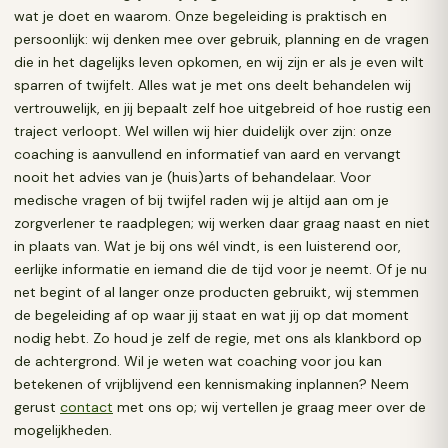
wat je doet en waarom. Onze begeleiding is praktisch en
persoonlijk: wij denken mee over gebruik, planning en de vragen
die in het dagelijks leven opkomen, en wij zijn er als je even wilt
sparren of twijfelt. Alles wat je met ons deelt behandelen wij
vertrouwelijk, en jij bepaalt zelf hoe uitgebreid of hoe rustig een
traject verloopt. Wel willen wij hier duidelijk over zijn: onze
coaching is aanvullend en informatief van aard en vervangt
nooit het advies van je (huis)arts of behandelaar. Voor
medische vragen of bij twijfel raden wij je altijd aan om je
zorgverlener te raadplegen; wij werken daar graag naast en niet
in plaats van. Wat je bij ons wél vindt, is een luisterend oor,
eerlijke informatie en iemand die de tijd voor je neemt. Of je nu
net begint of al langer onze producten gebruikt, wij stemmen
de begeleiding af op waar jij staat en wat jij op dat moment
nodig hebt. Zo houd je zelf de regie, met ons als klankbord op
de achtergrond. Wil je weten wat coaching voor jou kan
betekenen of vrijblijvend een kennismaking inplannen? Neem
gerust
contact
met ons op; wij vertellen je graag meer over de
mogelijkheden.