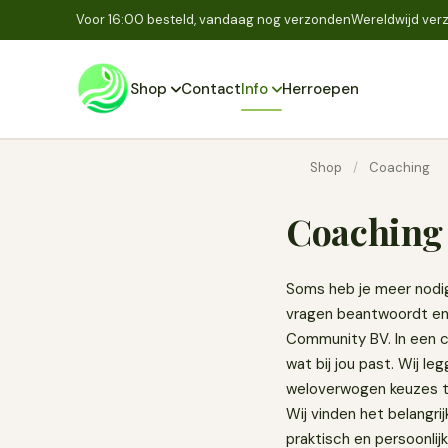
Voor 16:00 besteld, vandaag nog verzonden
Wereldwijd verz
Shop
Contact
Info
Herroepen
Shop
/
Coaching
Coaching
Soms heb je meer nodig
vragen beantwoordt en 
Community BV. In een co
wat bij jou past. Wij l
weloverwogen keuzes te
Wij vinden het belangri
praktisch en persoonlij