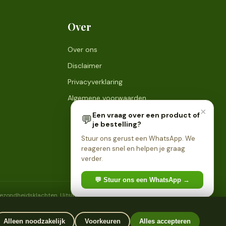
Over
Over ons
Disclaimer
Privacyverklaring
Algemene voorwaarden
×
Een vraag over een product of
💬
je bestelling?
Stuur ons gerust een WhatsApp. We
reageren snel en helpen je graag
verder.
💬 Stuur ons een WhatsApp →
 gezondheidsklachten. Uitsluitend bestemd voor personen van 18
Alleen noodzakelijk
Voorkeuren
Alles accepteren