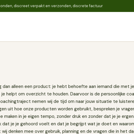
onden, discreet verpakt en verzonden, discrete factuur
Zoeken
 dan alleen een product: je hebt behoefte aan iemand die met je
je helpt om overzicht te houden. Daarvoor is de persoonlijke c
achingtraject nemen wij de tijd om naar jouw situatie te luister
eggen uit hoe onze producten worden gebruikt, bespreken je vrage
 maken in je eigen tempo, zonder druk en zonder dat je je ergens
jk dat je je gehoord voelt en dat je begrijpt wat je doet en waaro
k: wij denken mee over gebruik, planning en de vragen die in het d