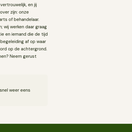
ertrouwelijk, en jij
 over zijn: onze
arts of behandelaar.
n; wij werken daar graag
tie en iemand die de tijd
 begeleiding af op waar
kbord op de achtergrond.
annen? Neem gerust
 snel weer eens