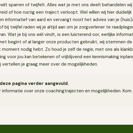
n wilt sparren of twijfelt. Alles wat je met ons deelt behandelen wij v
eid of hoe rustig een traject verloopt. Wel willen wij hier duidelijk
en informatief van aard en vervangt nooit het advies van je (huis)
bij twijfel raden wij je altijd aan om je zorgverlener te raadplege
van. Wat je bij ons wél vindt, is een luisterend oor, eerlijke informa
 net begint of al langer onze producten gebruikt, wij stemmen de
 dat moment nodig hebt. Zo houd je zelf de regie, met ons als klan
ing voor jou kan betekenen of vrijblijvend een kennismaking inpl
j vertellen je graag meer over de mogelijkheden.
deze pagina verder aangevuld.
 informatie over onze coachingtrajecten en mogelijkheden. Kom