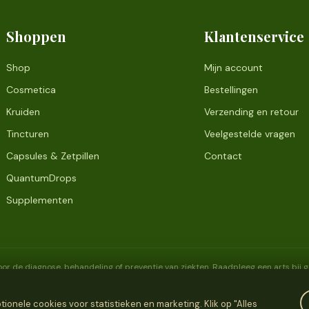
Shoppen
Klantenservice
Shop
Mijn account
Cosmetica
Bestellingen
Kruiden
Verzending en retour
Tincturen
Veelgestelde vragen
Capsules & Zetpillen
Contact
QuantumDrops
Supplementen
or de diagnose, behandeling of preventie van ziekten. Raadpleeg een arts bij
onele cookies voor statistieken en marketing. Klik op "Alles