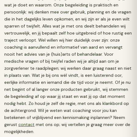
wat je doet en waarom. Onze begeleiding is praktisch en
persoonlijk: wij denken mee over gebruik, planning en de vragen
die in het dagelijks leven opkomen, en wij zijn er als je even wilt
sparren of twijfelt. Alles wat je met ons deelt behandelen wij
vertrouwelijk, en jij bepaalt zelf hoe uitgebreid of hoe rustig een
traject verloopt. Wel willen wij hier duidelijk over zijn: onze
coaching is aanvullend en informatief van aard en vervangt
nooit het advies van je (huis)arts of behandelaar. Voor
medische vragen of bij twijfel raden wij je altijd aan om je
zorgverlener te raadplegen; wij werken daar graag naast en niet
in plaats van. Wat je bij ons wél vindt, is een luisterend oor,
eerlijke informatie en iemand die de tijd voor je neemt. Of je nu
net begint of al langer onze producten gebruikt, wij stemmen
de begeleiding af op waar jij staat en wat jij op dat moment
nodig hebt. Zo houd je zelf de regie, met ons als klankbord op
de achtergrond. Wil je weten wat coaching voor jou kan
betekenen of vrijblijvend een kennismaking inplannen? Neem
gerust
contact
met ons op; wij vertellen je graag meer over de
mogelijkheden.