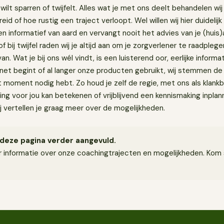
n wilt sparren of twijfelt. Alles wat je met ons deelt behandelen wij v
eid of hoe rustig een traject verloopt. Wel willen wij hier duidelijk
en informatief van aard en vervangt nooit het advies van je (huis)
bij twijfel raden wij je altijd aan om je zorgverlener te raadplege
van. Wat je bij ons wél vindt, is een luisterend oor, eerlijke informa
 net begint of al langer onze producten gebruikt, wij stemmen de
 dat moment nodig hebt. Zo houd je zelf de regie, met ons als klan
ing voor jou kan betekenen of vrijblijvend een kennismaking inpl
j vertellen je graag meer over de mogelijkheden.
deze pagina verder aangevuld.
 informatie over onze coachingtrajecten en mogelijkheden. Kom