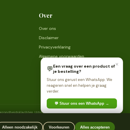
Over
Over ons
Disclaimer
Privacyverklaring
Algemene voorwaarden
×
Een vraag over een product of
💬
je bestelling?
Stuur ons gerust een WhatsApp. We
reageren snel en helpen je graag
verder.
💬 Stuur ons een WhatsApp →
 gezondheidsklachten. Uitsluitend bestemd voor personen van 18
Alleen noodzakelijk
Voorkeuren
Alles accepteren