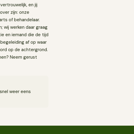
ertrouwelijk, en jij
 over zijn: onze
arts of behandelaar.
n; wij werken daar graag
tie en iemand die de tijd
 begeleiding af op waar
kbord op de achtergrond.
annen? Neem gerust
 snel weer eens