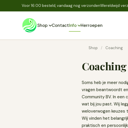
Voor 16:00 besteld, vandaag nog verzonden
Wereldwijd verz
Shop
Contact
Info
Herroepen
Shop
/
Coaching
Coaching
Soms heb je meer nodig
vragen beantwoordt en 
Community BV. In een co
wat bij jou past. Wij l
weloverwogen keuzes te
Wij vinden het belangri
praktisch en persoonlij