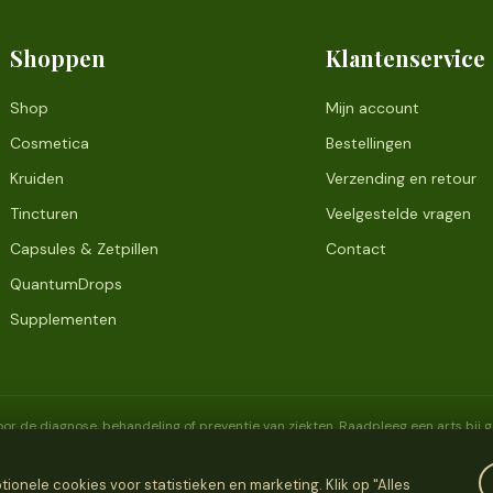
Shoppen
Klantenservice
Shop
Mijn account
Cosmetica
Bestellingen
Kruiden
Verzending en retour
Tincturen
Veelgestelde vragen
Capsules & Zetpillen
Contact
QuantumDrops
Supplementen
or de diagnose, behandeling of preventie van ziekten. Raadpleeg een arts bij
onele cookies voor statistieken en marketing. Klik op "Alles