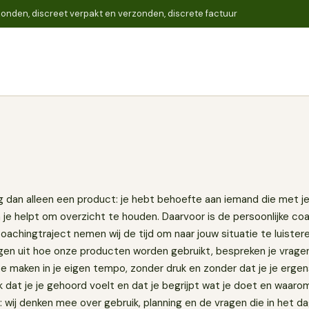
onden, discreet verpakt en verzonden, discrete factuur
Zoeken
 dan alleen een product: je hebt behoefte aan iemand die met je
je helpt om overzicht te houden. Daarvoor is de persoonlijke c
achingtraject nemen wij de tijd om naar jouw situatie te luister
eggen uit hoe onze producten worden gebruikt, bespreken je vrage
 maken in je eigen tempo, zonder druk en zonder dat je je ergens
jk dat je je gehoord voelt en dat je begrijpt wat je doet en waaro
k: wij denken mee over gebruik, planning en de vragen die in het d