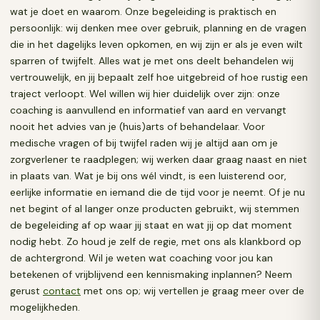
wat je doet en waarom. Onze begeleiding is praktisch en
persoonlijk: wij denken mee over gebruik, planning en de vragen
die in het dagelijks leven opkomen, en wij zijn er als je even wilt
sparren of twijfelt. Alles wat je met ons deelt behandelen wij
vertrouwelijk, en jij bepaalt zelf hoe uitgebreid of hoe rustig een
traject verloopt. Wel willen wij hier duidelijk over zijn: onze
coaching is aanvullend en informatief van aard en vervangt
nooit het advies van je (huis)arts of behandelaar. Voor
medische vragen of bij twijfel raden wij je altijd aan om je
zorgverlener te raadplegen; wij werken daar graag naast en niet
in plaats van. Wat je bij ons wél vindt, is een luisterend oor,
eerlijke informatie en iemand die de tijd voor je neemt. Of je nu
net begint of al langer onze producten gebruikt, wij stemmen
de begeleiding af op waar jij staat en wat jij op dat moment
nodig hebt. Zo houd je zelf de regie, met ons als klankbord op
de achtergrond. Wil je weten wat coaching voor jou kan
betekenen of vrijblijvend een kennismaking inplannen? Neem
gerust
contact
met ons op; wij vertellen je graag meer over de
mogelijkheden.