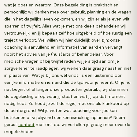
wat je doet en waarom. Onze begeleiding is praktisch en
persoonlijk: wij denken mee over gebruik, planning en de vragen
die in het dagelijks leven opkomen, en wij zijn er als je even wilt
sparren of twijfelt. Alles wat je met ons deelt behandelen wij
vertrouwelijk, en jij bepaalt zelf hoe uitgebreid of hoe rustig een
traject verloopt. Wel willen wij hier duidelijk over zijn: onze
coaching is aanvullend en informatief van aard en vervangt
nooit het advies van je (huis)arts of behandelaar. Voor
medische vragen of bij twijfel raden wij je altijd aan om je
zorgverlener te raadplegen; wij werken daar graag naast en niet
in plaats van. Wat je bij ons wél vindt, is een luisterend oor,
eerlijke informatie en iemand die de tijd voor je neemt. Of je nu
net begint of al langer onze producten gebruikt, wij stemmen
de begeleiding af op waar jij staat en wat jij op dat moment
nodig hebt. Zo houd je zelf de regie, met ons als klankbord op
de achtergrond. Wil je weten wat coaching voor jou kan
betekenen of vrijblijvend een kennismaking inplannen? Neem
gerust
contact
met ons op; wij vertellen je graag meer over de
mogelijkheden.