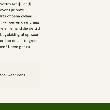
ertrouwelijk, en jij
 over zijn: onze
arts of behandelaar.
n; wij werken daar graag
tie en iemand die de tijd
 begeleiding af op waar
kbord op de achtergrond.
annen? Neem gerust
 snel weer eens