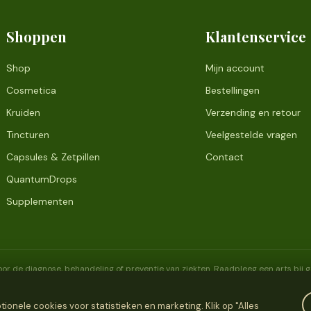
Shoppen
Klantenservice
Shop
Mijn account
Cosmetica
Bestellingen
Kruiden
Verzending en retour
Tincturen
Veelgestelde vragen
Capsules & Zetpillen
Contact
QuantumDrops
Supplementen
or de diagnose, behandeling of preventie van ziekten. Raadpleeg een arts bij
onele cookies voor statistieken en marketing. Klik op "Alles