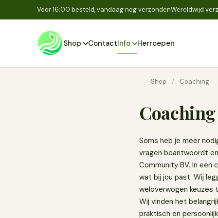
Voor 16:00 besteld, vandaag nog verzonden
Wereldwijd verz
Shop
Contact
Info
Herroepen
Shop
/
Coaching
Coaching
Soms heb je meer nodig
vragen beantwoordt en 
Community BV. In een co
wat bij jou past. Wij l
weloverwogen keuzes te
Wij vinden het belangri
praktisch en persoonlij