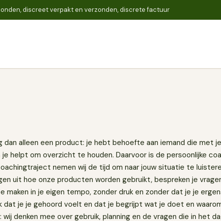
onden, discreet verpakt en verzonden, discrete factuur
Zoeken
 dan alleen een product: je hebt behoefte aan iemand die met je
je helpt om overzicht te houden. Daarvoor is de persoonlijke c
achingtraject nemen wij de tijd om naar jouw situatie te luister
eggen uit hoe onze producten worden gebruikt, bespreken je vrage
 maken in je eigen tempo, zonder druk en zonder dat je je ergens
jk dat je je gehoord voelt en dat je begrijpt wat je doet en waaro
k: wij denken mee over gebruik, planning en de vragen die in het d