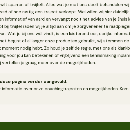
n wilt sparren of twijfelt. Alles wat je met ons deelt behandelen wij v
eid of hoe rustig een traject verloopt. Wel willen wij hier duidelijk
en informatief van aard en vervangt nooit het advies van je (huis)
bij twijfel raden wij je altijd aan om je zorgverlener te raadplege
van. Wat je bij ons wél vindt, is een luisterend oor, eerlijke informa
 net begint of al langer onze producten gebruikt, wij stemmen de
 dat moment nodig hebt. Zo houd je zelf de regie, met ons als klan
ing voor jou kan betekenen of vrijblijvend een kennismaking inpl
j vertellen je graag meer over de mogelijkheden.
deze pagina verder aangevuld.
 informatie over onze coachingtrajecten en mogelijkheden. Kom