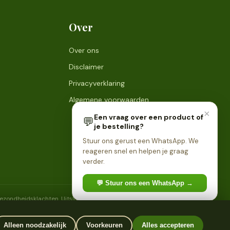
Over
Over ons
Disclaimer
Privacyverklaring
Algemene voorwaarden
×
Een vraag over een product of
💬
je bestelling?
Stuur ons gerust een WhatsApp. We
reageren snel en helpen je graag
verder.
💬 Stuur ons een WhatsApp →
 gezondheidsklachten. Uitsluitend bestemd voor personen van 18
Alleen noodzakelijk
Voorkeuren
Alles accepteren