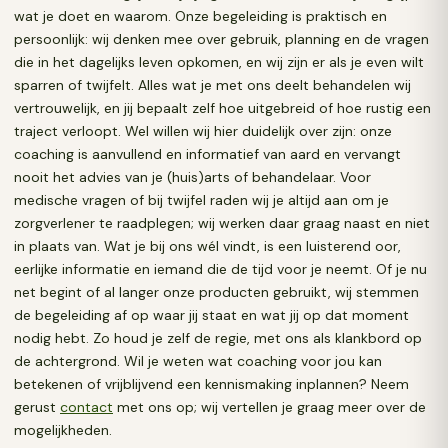
wat je doet en waarom. Onze begeleiding is praktisch en
persoonlijk: wij denken mee over gebruik, planning en de vragen
die in het dagelijks leven opkomen, en wij zijn er als je even wilt
sparren of twijfelt. Alles wat je met ons deelt behandelen wij
vertrouwelijk, en jij bepaalt zelf hoe uitgebreid of hoe rustig een
traject verloopt. Wel willen wij hier duidelijk over zijn: onze
coaching is aanvullend en informatief van aard en vervangt
nooit het advies van je (huis)arts of behandelaar. Voor
medische vragen of bij twijfel raden wij je altijd aan om je
zorgverlener te raadplegen; wij werken daar graag naast en niet
in plaats van. Wat je bij ons wél vindt, is een luisterend oor,
eerlijke informatie en iemand die de tijd voor je neemt. Of je nu
net begint of al langer onze producten gebruikt, wij stemmen
de begeleiding af op waar jij staat en wat jij op dat moment
nodig hebt. Zo houd je zelf de regie, met ons als klankbord op
de achtergrond. Wil je weten wat coaching voor jou kan
betekenen of vrijblijvend een kennismaking inplannen? Neem
gerust
contact
met ons op; wij vertellen je graag meer over de
mogelijkheden.