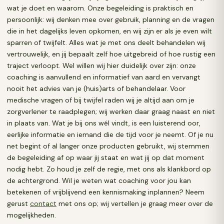
wat je doet en waarom. Onze begeleiding is praktisch en
persoonlijk: wij denken mee over gebruik, planning en de vragen
die in het dagelijks leven opkomen, en wij zijn er als je even wilt
sparren of twijfelt. Alles wat je met ons deelt behandelen wij
vertrouwelijk, en jij bepaalt zelf hoe uitgebreid of hoe rustig een
traject verloopt. Wel willen wij hier duidelijk over zijn: onze
coaching is aanvullend en informatief van aard en vervangt
nooit het advies van je (huis)arts of behandelaar. Voor
medische vragen of bij twijfel raden wij je altijd aan om je
zorgverlener te raadplegen; wij werken daar graag naast en niet
in plaats van. Wat je bij ons wél vindt, is een luisterend oor,
eerlijke informatie en iemand die de tijd voor je neemt. Of je nu
net begint of al langer onze producten gebruikt, wij stemmen
de begeleiding af op waar jij staat en wat jij op dat moment
nodig hebt. Zo houd je zelf de regie, met ons als klankbord op
de achtergrond. Wil je weten wat coaching voor jou kan
betekenen of vrijblijvend een kennismaking inplannen? Neem
gerust
contact
met ons op; wij vertellen je graag meer over de
mogelijkheden.