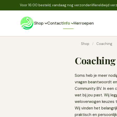
Voor 16:00 besteld, vandaag nog verzonden
Wereldwijd verz
Shop
Contact
Info
Herroepen
Shop
/
Coaching
Coaching
Soms heb je meer nodig
vragen beantwoordt en 
Community BV. In een co
wat bij jou past. Wij l
weloverwogen keuzes te
Wij vinden het belangri
praktisch en persoonlij