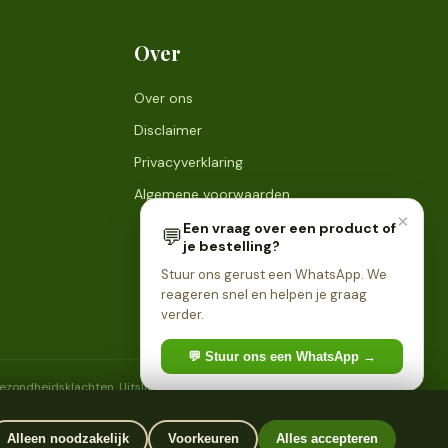
Over
Over ons
Disclaimer
Privacyverklaring
Algemene voorwaarden
×
Een vraag over een product of
💬
je bestelling?
Stuur ons gerust een WhatsApp. We
reageren snel en helpen je graag
verder.
💬 Stuur ons een WhatsApp →
 gezondheidsklachten. Uitsluitend bestemd voor personen van 18
Alleen noodzakelijk
Voorkeuren
Alles accepteren