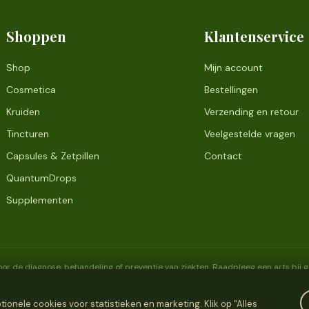
Shoppen
Klantenservice
Shop
Mijn account
Cosmetica
Bestellingen
Kruiden
Verzending en retour
Tincturen
Veelgestelde vragen
Capsules & Zetpillen
Contact
QuantumDrops
Supplementen
or de diagnose, behandeling of preventie van ziekten. Raadpleeg een arts bij
onele cookies voor statistieken en marketing. Klik op "Alles