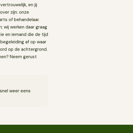
ertrouwelijk, en jij
 over zijn: onze
arts of behandelaar.
n; wij werken daar graag
tie en iemand die de tijd
 begeleiding af op waar
kbord op de achtergrond.
annen? Neem gerust
 snel weer eens