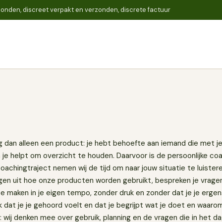
onden, discreet verpakt en verzonden, discrete factuur
Zoeken
 dan alleen een product: je hebt behoefte aan iemand die met je
je helpt om overzicht te houden. Daarvoor is de persoonlijke c
achingtraject nemen wij de tijd om naar jouw situatie te luister
eggen uit hoe onze producten worden gebruikt, bespreken je vrage
 maken in je eigen tempo, zonder druk en zonder dat je je ergens
jk dat je je gehoord voelt en dat je begrijpt wat je doet en waaro
k: wij denken mee over gebruik, planning en de vragen die in het d