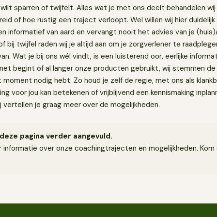
n wilt sparren of twijfelt. Alles wat je met ons deelt behandelen wij v
eid of hoe rustig een traject verloopt. Wel willen wij hier duidelijk
en informatief van aard en vervangt nooit het advies van je (huis)
bij twijfel raden wij je altijd aan om je zorgverlener te raadplege
van. Wat je bij ons wél vindt, is een luisterend oor, eerlijke informa
 net begint of al langer onze producten gebruikt, wij stemmen de
 dat moment nodig hebt. Zo houd je zelf de regie, met ons als klan
ing voor jou kan betekenen of vrijblijvend een kennismaking inpl
j vertellen je graag meer over de mogelijkheden.
deze pagina verder aangevuld.
 informatie over onze coachingtrajecten en mogelijkheden. Kom