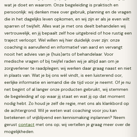
wat je doet en waarom. Onze begeleiding is praktisch en
persoonlijk: wij denken mee over gebruik, planning en de vragen
die in het dagelijks leven opkomen, en wij zijn er als je even wilt
sparren of twijfelt. Alles wat je met ons deelt behandelen wij
vertrouwelijk, en jij bepaalt zelf hoe uitgebreid of hoe rustig een
traject verloopt. Wel willen wij hier duidelijk over zijn: onze
coaching is aanvullend en informatief van aard en vervangt
nooit het advies van je (huis)arts of behandelaar. Voor
medische vragen of bij twijfel raden wij je altijd aan om je
zorgverlener te raadplegen; wij werken daar graag naast en niet
in plaats van. Wat je bij ons wél vindt, is een luisterend oor,
eerlijke informatie en iemand die de tijd voor je neemt. Of je nu
net begint of al langer onze producten gebruikt, wij stemmen
de begeleiding af op waar jij staat en wat jij op dat moment
nodig hebt. Zo houd je zelf de regie, met ons als klankbord op
de achtergrond. Wil je weten wat coaching voor jou kan
betekenen of vrijblijvend een kennismaking inplannen? Neem
gerust
contact
met ons op; wij vertellen je graag meer over de
mogelijkheden.