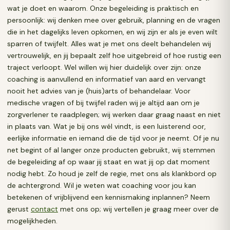
wat je doet en waarom. Onze begeleiding is praktisch en
persoonlijk: wij denken mee over gebruik, planning en de vragen
die in het dagelijks leven opkomen, en wij zijn er als je even wilt
sparren of twijfelt. Alles wat je met ons deelt behandelen wij
vertrouwelijk, en jij bepaalt zelf hoe uitgebreid of hoe rustig een
traject verloopt. Wel willen wij hier duidelijk over zijn: onze
coaching is aanvullend en informatief van aard en vervangt
nooit het advies van je (huis)arts of behandelaar. Voor
medische vragen of bij twijfel raden wij je altijd aan om je
zorgverlener te raadplegen; wij werken daar graag naast en niet
in plaats van. Wat je bij ons wél vindt, is een luisterend oor,
eerlijke informatie en iemand die de tijd voor je neemt. Of je nu
net begint of al langer onze producten gebruikt, wij stemmen
de begeleiding af op waar jij staat en wat jij op dat moment
nodig hebt. Zo houd je zelf de regie, met ons als klankbord op
de achtergrond. Wil je weten wat coaching voor jou kan
betekenen of vrijblijvend een kennismaking inplannen? Neem
gerust
contact
met ons op; wij vertellen je graag meer over de
mogelijkheden.